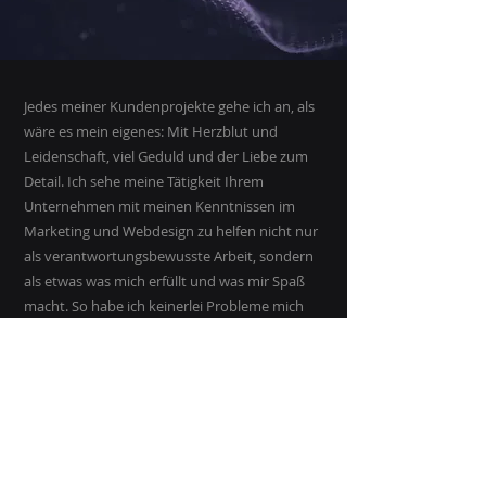
Jedes meiner Kundenprojekte gehe ich an, als
wäre es mein eigenes: Mit Herzblut und
Leidenschaft, viel Geduld und der Liebe zum
Detail. Ich sehe meine Tätigkeit Ihrem
Unternehmen mit meinen Kenntnissen im
Marketing und Webdesign zu helfen nicht nur
als verantwortungsbewusste Arbeit, sondern
als etwas was mich erfüllt und was mir Spaß
macht. So habe ich keinerlei Probleme mich
stundenlang in ein Projekt hinein zu denken
und hinein zu arbeiten, bis ich und vor allem
Sie als Auftraggeber zu 100% überzeugt von
dem Ergebnis sind. Ich arbeite gewissenhaft
und zuverlässig und gebe mich erst zufrieden,
wenn Sie es auch sind.
Ich freue mich auf die Zusammenarbeit!