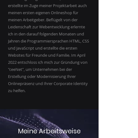
erstellte im Zuge meiner Projektarbeit auch
meinen ersten eigenen Onlineshop für
meinen Arbeitgeber. Beflügelt von der
Leidenschaft zur Webentwicklung erlernte
ich in den darauf folgenden Monaten und
Jahren die Programmiersprachen HTML, CSS
und JavaScript und erstellte die ersten
Websites für Freunde und Familie. Im April
2022 entschloss ich mich zur Gründung von
"ceeNet", um Unternehmen bei der
Erstellung oder Modernisierung Ihrer
Onlinepräsenz und Ihrer Corporate Identity
zu helfen.
Meine Arbeitsweise